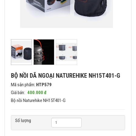
BỘ NỒI DÃ NGOẠI NATUREHIKE NH15T401-G
Mã sản phẩm:
HTP579
Giá bán:
400.000 đ
Bộ nồi Naturehike NH15T401-G
Số lượng