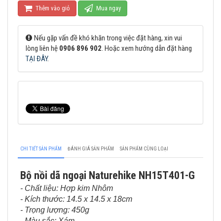
Thêm vào giỏ
Mua ngay
Nếu gặp vấn đề khó khăn trong việc đặt hàng, xin vui
lòng liên hệ
0906 896 902
. Hoặc xem hướng dẫn đặt hàng
TẠI ĐÂY
.
CHI TIẾT SẢN PHẨM
ĐÁNH GIÁ SẢN PHẨM
SẢN PHẨM CÙNG LOẠI
Bộ nồi dã ngoại Naturehike NH15T401-G
- Chất liệu: Hợp kim Nhôm
- Kích thước: 14.5 x 14.5 x 18cm
- Trọng lượng: 450g
- Màu sắc: Xám