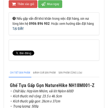
Thêm vào giỏ
Mua ngay
Nếu gặp vấn đề khó khăn trong việc đặt hàng, xin vui
lòng liên hệ
0906 896 902
. Hoặc xem hướng dẫn đặt hàng
TẠI ĐÂY
.
CHI TIẾT SẢN PHẨM
ĐÁNH GIÁ SẢN PHẨM
SẢN PHẨM CÙNG LOẠI
Ghế Tựa Gấp Gọn NatureHike NH18M001-Z
– Chất liệu: Hợp kim Nhôm, vải lót Nylon 600D
– Kích thước mở rộng: 23.5 x 46.5cm
– Kích thước gấp gọn: 26cm x 37cm
– Trọng lượng: 500g