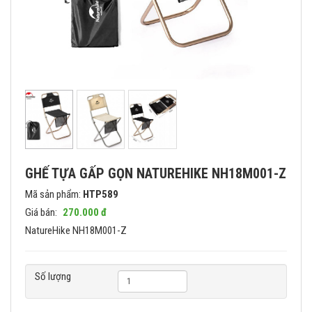
GHẾ TỰA GẤP GỌN NATUREHIKE NH18M001-Z
Mã sản phẩm:
HTP589
Giá bán:
270.000 đ
NatureHike NH18M001-Z
Số lượng