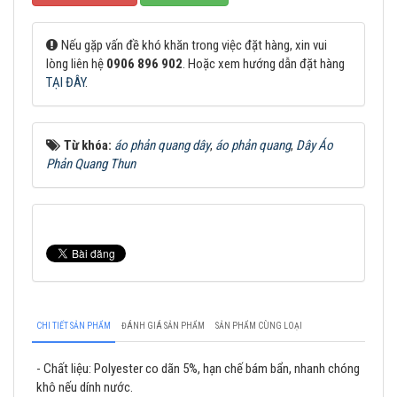
Nếu gặp vấn đề khó khăn trong việc đặt hàng, xin vui
lòng liên hệ
0906 896 902
. Hoặc xem hướng dẫn đặt hàng
TẠI ĐÂY
.
Từ khóa:
áo phản quang dây
,
áo phản quang
,
Dây Áo
Phản Quang Thun
CHI TIẾT SẢN PHẨM
ĐÁNH GIÁ SẢN PHẨM
SẢN PHẨM CÙNG LOẠI
- Chất liệu: Polyester co dãn 5%, hạn chế bám bẩn, nhanh chóng
khô nếu dính nước.