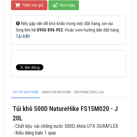
Thêm vào giỏ
Mua ngay
Nếu gặp vấn đề khó khăn trong việc đặt hàng, xin vui
lòng liên hệ
0906 896 902
. Hoặc xem hướng dẫn đặt hàng
TẠI ĐÂY
.
CHI TIẾT SẢN PHẨM
ĐÁNH GIÁ SẢN PHẨM
SẢN PHẨM CÙNG LOẠI
Túi khô 500D NatureHike FS15M020 - J
20L
- Chất liệu: vải chống nước 500D, khóa UTX-DURAFLEX
- Kiểu dáng balo 1 quai