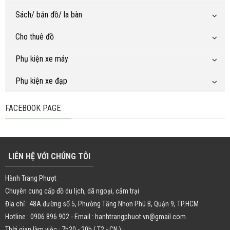
Sách/ bản đồ/ la bàn
Cho thuê đồ
Phụ kiện xe máy
Phụ kiện xe đạp
FACEBOOK PAGE
LIÊN HỆ VỚI CHÚNG TÔI
Hành Trang Phượt
Chuyên cung cấp đồ du lịch, dã ngoại, cắm trại
Địa chỉ : 48A đường số 5, Phường Tăng Nhơn Phú B, Quận 9, TP.HCM
Hotline : 0906 896 902 - Email : hanhtrangphuot.vn@gmail.com
Thời gian làm việc : 7h30 - 20h ( T2 - CN )