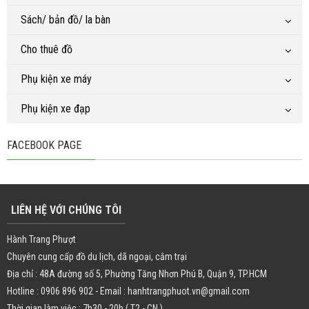
Sách/ bản đồ/ la bàn
Cho thuê đồ
Phụ kiện xe máy
Phụ kiện xe đạp
FACEBOOK PAGE
LIÊN HỆ VỚI CHÚNG TÔI
Hành Trang Phượt
Chuyên cung cấp đồ du lịch, dã ngoại, cắm trại
Địa chỉ : 48A đường số 5, Phường Tăng Nhơn Phú B, Quận 9, TP.HCM
Hotline : 0906 896 902 - Email : hanhtrangphuot.vn@gmail.com
Thời gian làm việc : 7h30 - 20h ( T2 - CN )