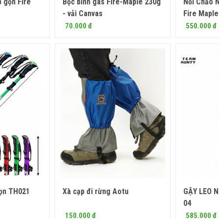
p gọn Fire
Bọc bình gas Fire-Maple 230g
Nồi Chảo N
 ngay
Mua ngay
- vải Canvas
Fire Mapl
70.000 đ
550.000 đ
gọn TH021
Xà cạp đi rừng Aotu
GẬY LEO 
 ngay
Mua ngay
04
150.000 đ
585.000 đ