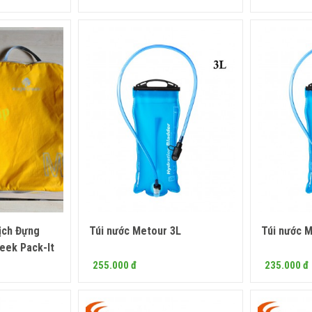
ịch Đựng
Túi nước Metour 3L
Túi nước 
 ngay
Mua ngay
eek Pack-It
255.000 đ
235.000 đ