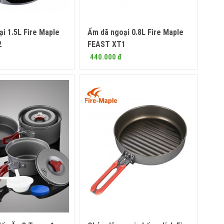
i 1.5L Fire Maple
Ấm dã ngoại 0.8L Fire Maple
Mua ngay
Mua ngay
2
FEAST XT1
440.000 đ