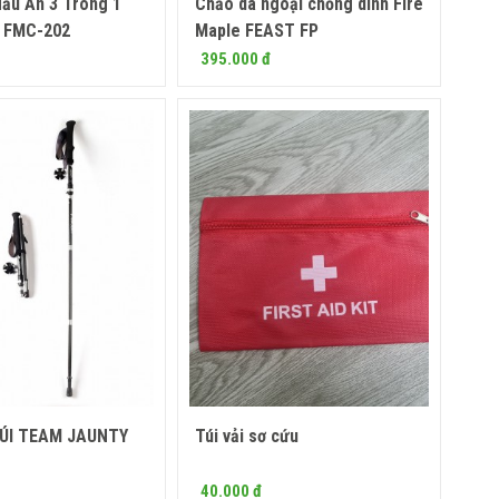
ấu Ăn 3 Trong 1
Chảo dã ngoại chống dính Fire
Mua ngay
Mua ngay
e FMC-202
Maple FEAST FP
395.000 đ
NÚI TEAM JAUNTY
Túi vải sơ cứu
Mua ngay
Mua ngay
40.000 đ