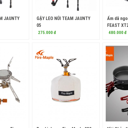
AM JAUNTY
GẬY LEO NÚI TEAM JAUNTY
Ấm dã ngoạ
 ngay
Mua ngay
05
FEAST XT
275.000 đ
480.000 đ