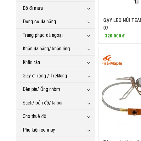
Đồ đi mưa
GẬY LEO NÚI TE
Mua
Dụng cụ đa năng
07
Trang phục dã ngoại
320.000 đ
Khăn đa năng/ khăn ống
Khăn rằn
Giày đi rừng / Trekking
Đèn pin/ Ống nhòm
Sách/ bản đồ/ la bàn
Cho thuê đồ
Phụ kiện xe máy