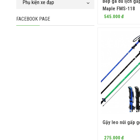
Bếp ga du lịch gấ
Mua
Phụ kiện xe đạp
Maple FMS-118
545.000 đ
FACEBOOK PAGE
Gậy leo núi gấp 
Mua
275.000 đ