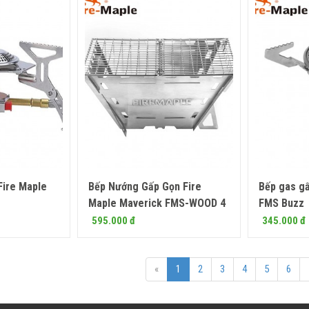
Fire Maple
Bếp Nướng Gấp Gọn Fire
Bếp gas gấ
 ngay
Mua ngay
Maple Maverick FMS-WOOD 4
FMS Buzz
595.000 đ
345.000 đ
«
1
2
3
4
5
6