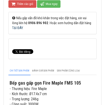
Thêm vào giỏ
Mua ngay
Nếu gặp vấn đề khó khăn trong việc đặt hàng, xin vui
lòng liên hệ
0906 896 902
. Hoặc xem hướng dẫn đặt hàng
TẠI ĐÂY
.
CHI TIẾT SẢN PHẨM
ĐÁNH GIÁ SẢN PHẨM
SẢN PHẨM CÙNG LOẠI
Bếp gas gấp gọn Fire Maple FMS 105
- Thương hiệu: Fire Maple
- Kích thước: Ø17.4x7 cm
- Trọng lượng: 246g
- Công suất: 3000W