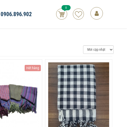
0
0906.896.902
Hết hàng