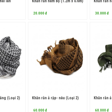
hái lan
Khăn rằn nam bộ (1.2m x 0.6m)
Khăn rằn n
Mua ngay
20.000 đ
30.000 đ
rắng (Loại 2)
Khăn rằn ả rập- nâu (Loại 2)
Khăn rằn ả
 ngay
Mua ngay
60.000 đ
60.000 đ