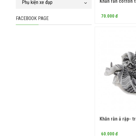
Khăn rằn cotton t
Phụ kiện xe đạp
70.000 đ
FACEBOOK PAGE
Khăn rằn ả rập- t
Mua
60.000 đ