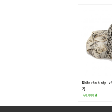
Khăn rằn ả rập- v
Mua
2)
60.000 đ