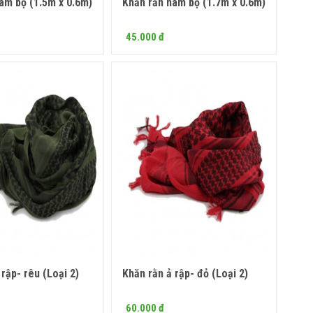
am bộ (1.5m x 0.6m)
Khăn rằn nam bộ (1.7m x 0.6m)
Mua ngay
45.000 đ
 rập- rêu (Loại 2)
Khăn rằn ả rập- đỏ (Loại 2)
Mua ngay
Mua ngay
60.000 đ