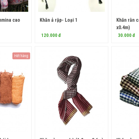
hmina cao
Khăn ả rập- Loại 1
Khăn rằn 
 ngay
x0.4m)
120.000 đ
30.000 đ
Hết hàng