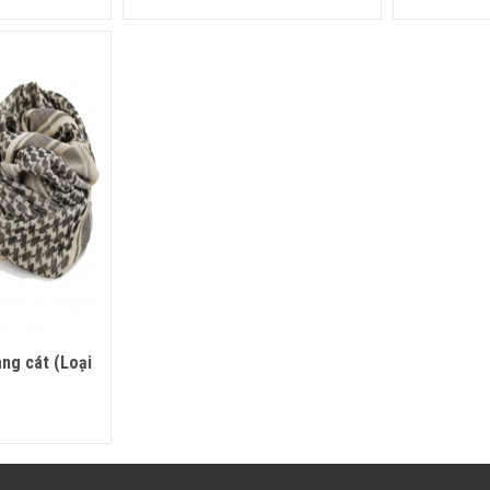
àng cát (Loại
 ngay