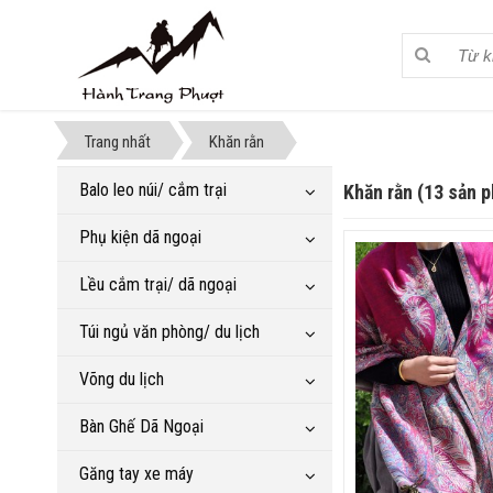
Trang nhất
Khăn rằn
Balo leo núi/ cắm trại
Khăn rằn (13 sản 
Phụ kiện dã ngoại
Lều cắm trại/ dã ngoại
Túi ngủ văn phòng/ du lịch
Võng du lịch
Bàn Ghế Dã Ngoại
Găng tay xe máy