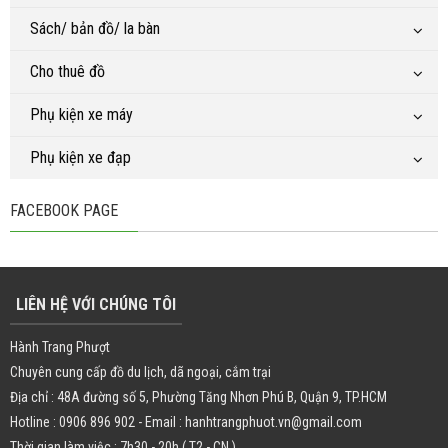
Sách/ bản đồ/ la bàn
Cho thuê đồ
Phụ kiện xe máy
Phụ kiện xe đạp
FACEBOOK PAGE
LIÊN HỆ VỚI CHÚNG TÔI
Hành Trang Phượt
Chuyên cung cấp đồ du lịch, dã ngoại, cắm trại
Địa chỉ : 48A đường số 5, Phường Tăng Nhơn Phú B, Quận 9, TP.HCM
Hotline : 0906 896 902 - Email : hanhtrangphuot.vn@gmail.com
Thời gian làm việc : 7h30 - 20h ( T2 - CN )