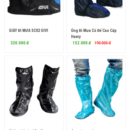
GIÀY ĐI MƯA SC02 GIVI
Ủng Đi Mưa Có Đế Cao Cấp
Mua ngay
Hamy
320.000 đ
152.000 đ
190.000 đ