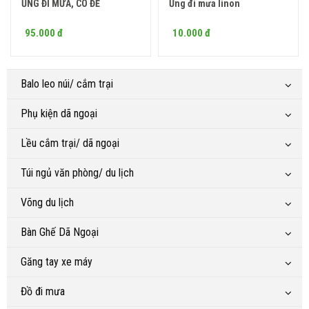
ỦNG ĐI MƯA, CÓ ĐẾ
Ủng đi mưa linon
Mua ngay
Mua ngay
95.000 đ
10.000 đ
Balo leo núi/ cắm trại
Phụ kiện dã ngoại
Lều cắm trại/ dã ngoại
Túi ngủ văn phòng/ du lịch
Võng du lịch
Bàn Ghế Dã Ngoại
Găng tay xe máy
Đồ đi mưa