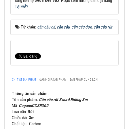
lòng liên hệ
0906 896 902
. Hoặc xem hướng dẫn đặt hàng
TẠI ĐÂY
.
Từ khóa:
cần câu cá
,
cần câu
,
cần câu đơn
,
cần câu rút
CHI TIẾT SẢN PHẨM
ĐÁNH GIÁ SẢN PHẨM
SẢN PHẨM CÙNG LOẠI
Thông tin sản phẩm:
Tên sản phẩm:
Cần câu rút Sword Riding 3m
Mã:
CaganuCCSR300
Loại cần:
Rút
Chiều dài:
3m
Chất liệu : Carbon