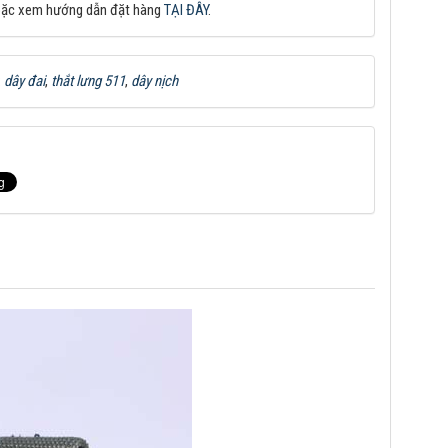
oặc xem hướng dẫn đặt hàng
TẠI ĐÂY
.
:
dây đai
,
thắt lưng 511
,
dây nịch