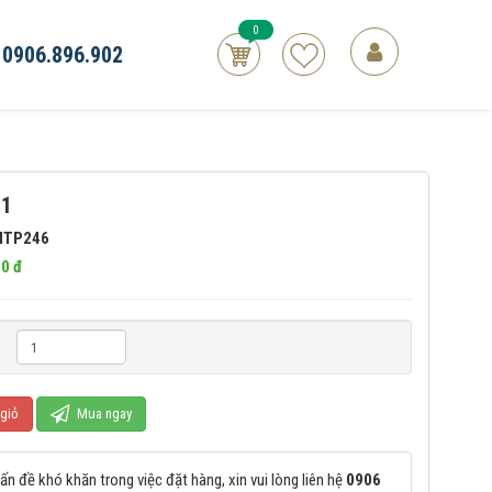
0
0906.896.902
11
HTP246
0 đ
giỏ
Mua ngay
ấn đề khó khăn trong việc đặt hàng, xin vui lòng liên hệ
0906