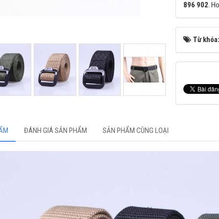
896 902
. H
Từ khóa
HẨM
ĐÁNH GIÁ SẢN PHẨM
SẢN PHẨM CÙNG LOẠI