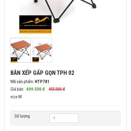
BÀN XẾP GẤP GỌN TPH 02
Mã sản phẩm:
HTP781
Giá bán:
409.500 đ
455.000 đ
size M
Số lượng