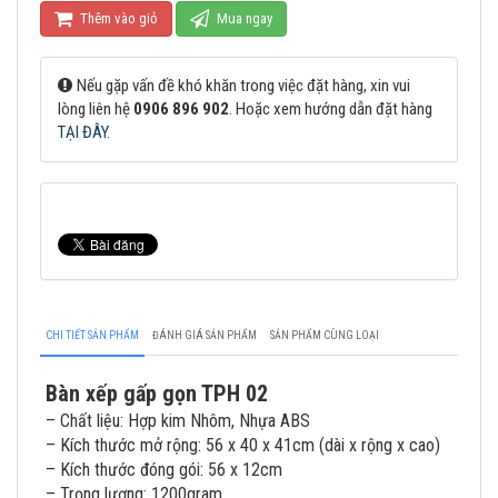
Thêm vào giỏ
Mua ngay
Nếu gặp vấn đề khó khăn trong việc đặt hàng, xin vui
lòng liên hệ
0906 896 902
. Hoặc xem hướng dẫn đặt hàng
TẠI ĐÂY
.
CHI TIẾT SẢN PHẨM
ĐÁNH GIÁ SẢN PHẨM
SẢN PHẨM CÙNG LOẠI
Bàn xếp gấp gọn TPH 02
– Chất liệu: Hợp kim Nhôm, Nhựa ABS
– Kích thước mở rộng: 56 x 40 x 41cm (dài x rộng x cao)
– Kích thước đóng gói: 56 x 12cm
– Trọng lượng: 1200gram