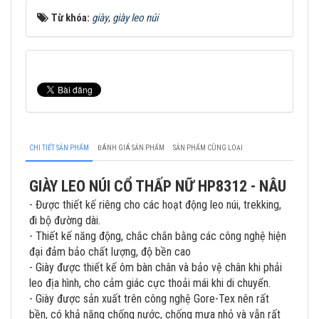
Từ khóa:
giày
,
giày leo núi
CHI TIẾT SẢN PHẨM
ĐÁNH GIÁ SẢN PHẨM
SẢN PHẨM CÙNG LOẠI
GIÀY LEO NÚI CỔ THẤP NỮ HP8312 - NÂU
- Được thiết kế riêng cho các hoạt động leo núi, trekking,
đi bộ đường dài.
- Thiết kế năng động, chắc chắn bằng các công nghệ hiện
đại đảm bảo chất lượng, độ bền cao
- Giày được thiết kế ôm bàn chân và bảo vệ chân khi phải
leo địa hình, cho cảm giác cực thoải mái khi di chuyển.
- Giày được sản xuất trên công nghệ Gore-Tex nên rất
bền, có khả năng chống nước, chống mưa nhỏ và vẫn rất