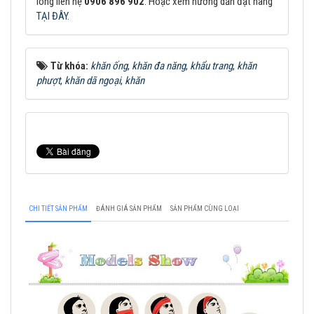
lòng liên hệ
0906 896 902
. Hoặc xem hướng dẫn đặt hàng
TẠI ĐÂY
.
Từ khóa:
khăn ống
,
khăn đa năng
,
khẩu trang
,
khăn
phượt
,
khăn dã ngoại
,
khăn
CHI TIẾT SẢN PHẨM
ĐÁNH GIÁ SẢN PHẨM
SẢN PHẨM CÙNG LOẠI