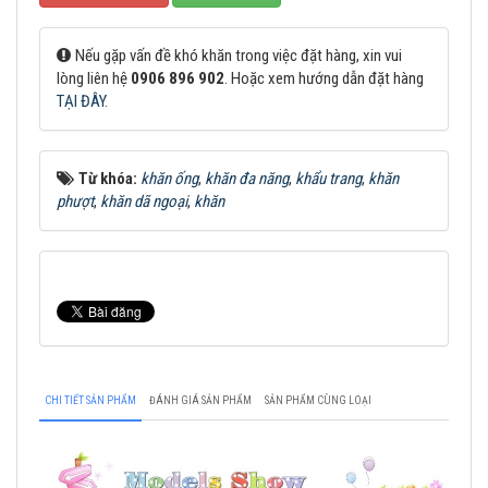
Nếu gặp vấn đề khó khăn trong việc đặt hàng, xin vui
lòng liên hệ
0906 896 902
. Hoặc xem hướng dẫn đặt hàng
TẠI ĐÂY
.
Từ khóa:
khăn ống
,
khăn đa năng
,
khẩu trang
,
khăn
phượt
,
khăn dã ngoại
,
khăn
CHI TIẾT SẢN PHẨM
ĐÁNH GIÁ SẢN PHẨM
SẢN PHẨM CÙNG LOẠI