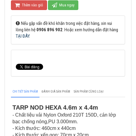
Thêm vào giỏ
Mua ngay
Nếu gặp vấn đề khó khăn trong việc đặt hàng, xin vui
lòng liên hệ
0906 896 902
. Hoặc xem hướng dẫn đặt hàng
TẠI ĐÂY
.
CHI TIẾT SẢN PHẨM
ĐÁNH GIÁ SẢN PHẨM
SẢN PHẨM CÙNG LOẠI
TARP NOD HEXA 4.6m x 4.4m
- Chất liệu vải Nylon Oxford 210T 150D, cán lớp
bạc chống nóng,PU 3.000mm.
- Kích thước: 460cm x 440cm
- Kích thước xếp gọn: 70cm x 20cm