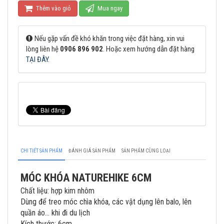
Thêm vào giỏ
Mua ngay
Nếu gặp vấn đề khó khăn trong việc đặt hàng, xin vui
lòng liên hệ
0906 896 902
. Hoặc xem hướng dẫn đặt hàng
TẠI ĐÂY
.
CHI TIẾT SẢN PHẨM
ĐÁNH GIÁ SẢN PHẨM
SẢN PHẨM CÙNG LOẠI
MÓC KHÓA NATUREHIKE 6CM
Chất liệu: hợp kim nhôm
Dùng để treo móc chìa khóa, các vật dụng lên balo, lên
quần áo… khi đi du lịch
Kích thước: 6cm