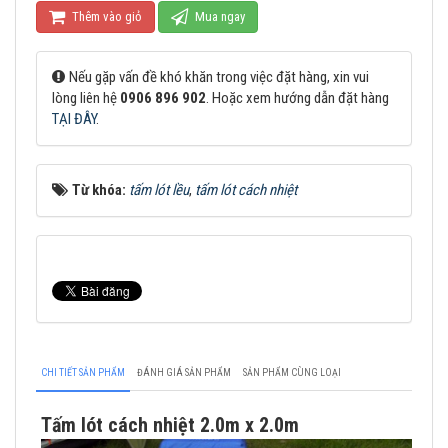
Thêm vào giỏ
Mua ngay
Nếu gặp vấn đề khó khăn trong việc đặt hàng, xin vui
lòng liên hệ
0906 896 902
. Hoặc xem hướng dẫn đặt hàng
TẠI ĐÂY
.
Từ khóa:
tấm lót lều
,
tấm lót cách nhiệt
CHI TIẾT SẢN PHẨM
ĐÁNH GIÁ SẢN PHẨM
SẢN PHẨM CÙNG LOẠI
Tấm lót cách nhiệt 2.0m x 2.0m