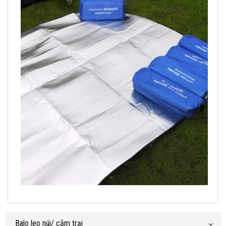
Balo leo núi/ cắm trại