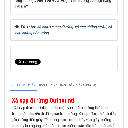
lòng liên hệ
0906 896 902
. Hoặc xem hướng dẫn đặt hàng
TẠI ĐÂY
.
Từ khóa:
xà cạp
,
xà cạp đi rừng
,
xà cạp chống nước
,
xà
cạp chống côn trùng
CHI TIẾT SẢN PHẨM
ĐÁNH GIÁ SẢN PHẨM
SẢN PHẨM CÙNG LOẠI
Xà cạp đi rừng Outbound
- Xà cạp đi rừng Outbound là một sản phẩm không thể thiếu
trong các chuyến đi dã ngoại trong rừng. Xà cạp được bó từ đầu
gối xuống đến giày để chồng nước mưa chảy vào giầy, chống
các cây bụi ngang chân làm xước chân hoặc côn trùng cắn nhất