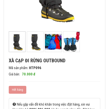
XÀ CẠP ĐI RỪNG OUTBOUND
Mã sản phẩm:
HTP096
Giá bán:
70.000 đ
Hết hàng
Nếu gặp vấn đề khó khăn trong việc đặt hàng, xin vui