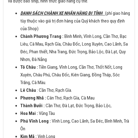
và được báo ship, hình thức giao hàng cụ thể.
DANH SÁCH CHÀNH XE NHẬN HÀNG ĐI TỈNH
(phí giao hàng
tùy thuộc vào giá trị đơn hàng của Quý khách theo quy định
của Shop)
Chành Phương Trang :
Bình Minh, Vĩnh Long, Cần Thơ, Bạc
Liêu, Cà Mau, Rạch Gía, Châu Đốc, Long Xuyên, Cao Lãnh, Sa
Đéc, Phan thiết, Nha Trang, Đức Trọng, Bảo Lộc, Đà Lạt, Quy
Nhơn, Đà Nẵng
Tô Châu :
Tiền Giang, Vĩnh Long, Cần Thơ, Thốt Nốt, Long
Xuyên, Châu Phú, Châu Đốc, Kiên Giang, Đồng Tháp, Sóc
Trăng, Cà Màu.
Lê Châu
: Cần Thơ, Rạch Gía.
Phương Nhã :
Cân Thơ, Rạch Gía, Cà Mau
Thành Bưởi :
Cần Thơ, Đà Lạt, Đức Trọng, Bảo Lộc,
Hoa Mai :
Vũng Tàu
Phú Vĩnh Long :
Vĩnh Long, Cao Lãnh, Sa Đéc, Bình Minh, Trà
Ôn
Kim Mã :
Vinh Long