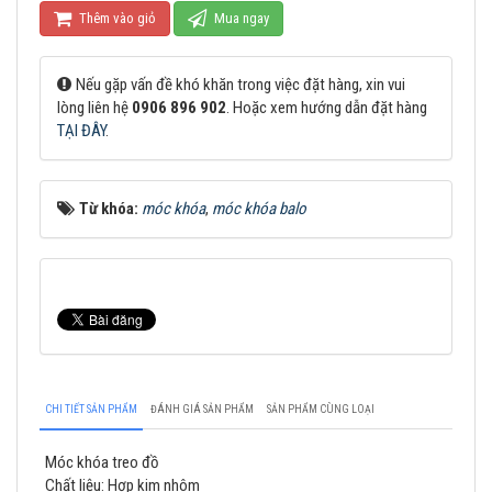
Thêm vào giỏ
Mua ngay
Nếu gặp vấn đề khó khăn trong việc đặt hàng, xin vui
lòng liên hệ
0906 896 902
. Hoặc xem hướng dẫn đặt hàng
TẠI ĐÂY
.
Từ khóa:
móc khóa
,
móc khóa balo
CHI TIẾT SẢN PHẨM
ĐÁNH GIÁ SẢN PHẨM
SẢN PHẨM CÙNG LOẠI
Móc khóa treo đồ
Chất liệu: Hợp kim nhôm