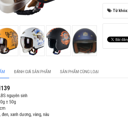
Từ khóa
HẨM
ĐÁNH GIÁ SẢN PHẨM
SẢN PHẨM CÙNG LOẠI
M139
ABS nguyên sinh
50g ± 50g
7cm
 đen, xanh dương, vàng, nâu