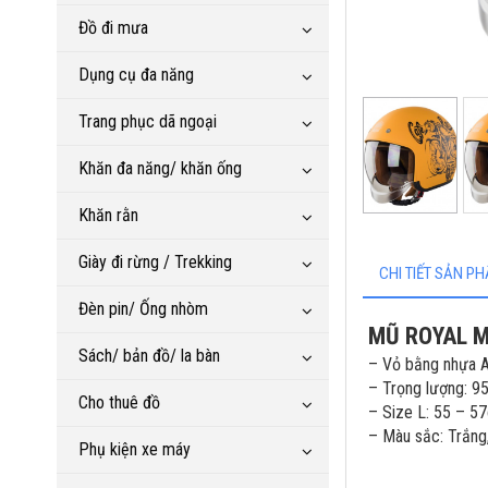
Đồ đi mưa
Dụng cụ đa năng
Trang phục dã ngoại
Khăn đa năng/ khăn ống
Khăn rằn
Giày đi rừng / Trekking
CHI TIẾT SẢN P
Đèn pin/ Ống nhòm
MŨ ROYAL 
Sách/ bản đồ/ la bàn
– Vỏ bằng nhựa 
– Trọng lượng: 9
Cho thuê đồ
– Size L: 55 – 5
– Màu sắc: Trắng,
Phụ kiện xe máy