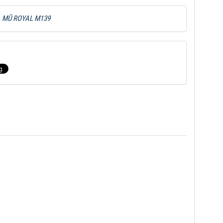
:
MŨ ROYAL M139