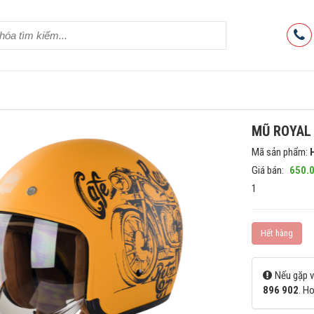
MŨ ROYAL
Mã sản phẩm:
Giá bán:
650.
1
Hết hàng
Nếu gặp v
896 902
. H