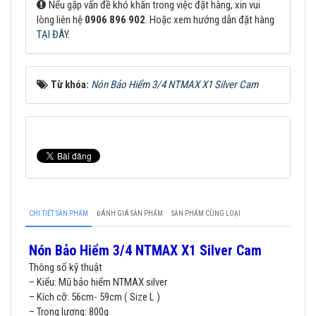
Nếu gặp vấn đề khó khăn trong việc đặt hàng, xin vui
lòng liên hệ
0906 896 902
. Hoặc xem hướng dẫn đặt hàng
TẠI ĐÂY
.
Từ khóa:
Nón Bảo Hiểm 3/4 NTMAX X1 Silver Cam
CHI TIẾT SẢN PHẨM
ĐÁNH GIÁ SẢN PHẨM
SẢN PHẨM CÙNG LOẠI
Nón Bảo Hiểm 3/4 NTMAX X1 Silver Cam
Thông số kỹ thuật
– Kiểu: Mũ bảo hiểm NTMAX silver
– Kích cỡ: 56cm- 59cm ( Size L )
– Trọng lượng: 800g