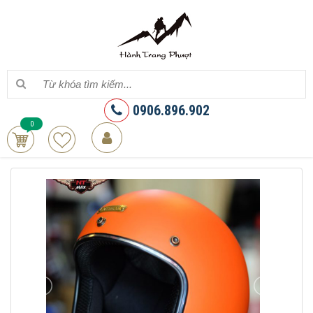
0906.896.902
0