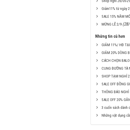
Shop nghỉ 26/05-2
Giảm11% từ ngày 2
SALE 15% NĂM MỚI 
(28
MỪNG LỄ 2/9
Những tin cũ hơn
GIẢM 11%/ HĐ TẠI
GIẢM 20% DÒNG 
CÁCH CHỌN BALO 
CUNG ĐƯỜNG TÀ 
SHOP TẠM NGHỈ 27
SALE OFF ĐỒNG GI
THÔNG BÁO NGHỈ 
SALE OFF 20% GĂ
3 cuốn sách dành 
Những vật dụng cần 