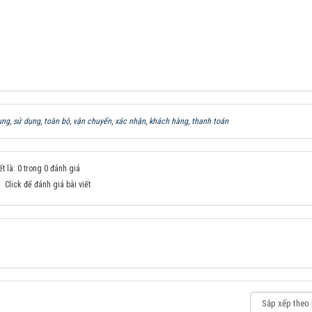
ụng
,
sử dụng
,
toàn bộ
,
vận chuyển
,
xác nhận
,
khách hàng
,
thanh toán
t là: 0 trong 0 đánh giá
Click để đánh giá bài viết