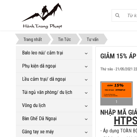
Trang nhất
Tin Tức
Tư vấn
Balo leo núi/ cắm trại
GIẢM 15% ÁP
Phụ kiện dã ngoại
Thứ sáu - 21/05/2021 2
Lều cắm trại/ dã ngoại
Túi ngủ văn phòng/ du lịch
1
Võng du lịch
NHẬP MÃ GIẢ
HTP
Bàn Ghế Dã Ngoại
- Áp dụng TOÀN B
Găng tay xe máy