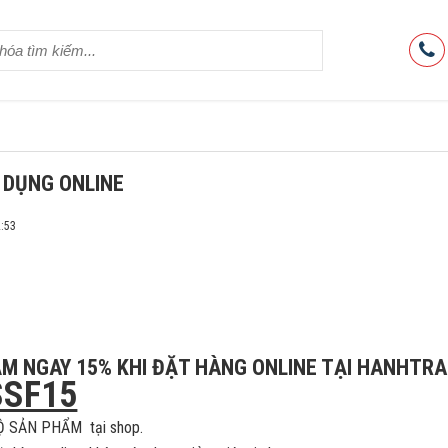
 DỤNG ONLINE
2:53
M NGAY 15% KHI ĐẶT HÀNG ONLINE TẠI HANHTR
SSF15
Ộ SẢN PHẨM tại shop.