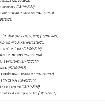
(23/05/2022)
9/05/2022
(25/10/2022)
6-28/10/2022
(04/01/2023)
2023 Từ 05/01 - 15/01/2023
/08/2023)
(25/04/2021)
 CỬA HÀNG (26/04 - 29/04/2021)
(06/12/2020)
BALO JACKWOLFSKIN
(07/06/2018)
LEO NÚI PHÙ HỢP
(09/02/2018)
NĂNG- PHAN DŨNG
(27/12/2017)
/12-30/12/2017
(09/10/2017)
Á 30K
(01/09/2017)
LỄ QUỐC KHÁNH 02/09/2017
(09/05/2017)
NG TAY XE MÁY
(28/11/2015)
cho các phượt thủ
(28/11/2015)
thiết khi đi cắm trại ngoài trời