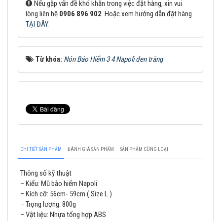
Nếu gặp vấn đề khó khăn trong việc đặt hàng, xin vui
lòng liên hệ
0906 896 902
. Hoặc xem hướng dẫn đặt hàng
TẠI ĐÂY
.
Từ khóa:
Nón Bảo Hiểm 3 4 Napoli đen trắng
CHI TIẾT SẢN PHẨM
ĐÁNH GIÁ SẢN PHẨM
SẢN PHẨM CÙNG LOẠI
Thông số kỹ thuật
– Kiểu: Mũ bảo hiểm Napoli
– Kích cỡ: 56cm- 59cm ( Size L )
– Trọng lượng: 800g
– Vật liệu: Nhựa tổng hợp ABS