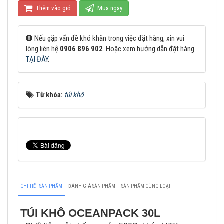
Thêm vào giỏ
Mua ngay
Nếu gặp vấn đề khó khăn trong việc đặt hàng, xin vui
lòng liên hệ
0906 896 902
. Hoặc xem hướng dẫn đặt hàng
TẠI ĐÂY
.
Từ khóa:
túi khô
CHI TIẾT SẢN PHẨM
ĐÁNH GIÁ SẢN PHẨM
SẢN PHẨM CÙNG LOẠI
TÚI KHÔ OCEANPACK 30L