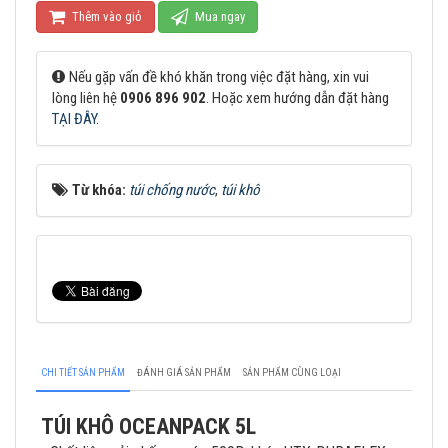
Thêm vào giỏ
Mua ngay
Nếu gặp vấn đề khó khăn trong việc đặt hàng, xin vui
lòng liên hệ
0906 896 902
. Hoặc xem hướng dẫn đặt hàng
TẠI ĐÂY
.
Từ khóa:
túi chống nước
,
túi khô
CHI TIẾT SẢN PHẨM
ĐÁNH GIÁ SẢN PHẨM
SẢN PHẨM CÙNG LOẠI
TÚI KHÔ OCEANPACK 5L